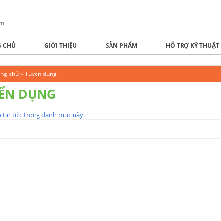
 CHỦ
GIỚI THIỆU
SẢN PHẨM
HỖ TRỢ KỸ THUẬT
ang chủ
»
Tuyển dụng
ỂN DỤNG
 tin tức trong danh mục này.