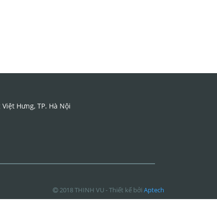
iệt Hưng, TP. Hà Nội
2018 THINH VU - Thiết kế bởi
Aptech