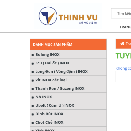
TRANG
Tr
DANH MỤC SẢN PHẨM
TUY
Bulong INOX
Ecu ( Đai ốc ) INOX
Không có
Long Đen ( Vòng đệm ) INOX
Vít INOX các loại
Thanh Ren / Guzong INOX
Nở INOX
Ubolt ( Cùm U ) INOX
Đinh Rút INOX
Chốt Chẻ INOX
Xích INOX